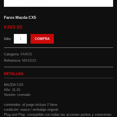
Faros Mazda CX5
€469.90
Uds:
COMPRA
Categoría:
FAROS
Referencia:
MA31101
DETALLES:
MAZDA CX5
Año: 11-15
Versión: cromado
contenidos: el juego incluye 2 faros
condición: nueva / embalaje original
Plug and Play: compatible con todas las acciones puntos y conectores