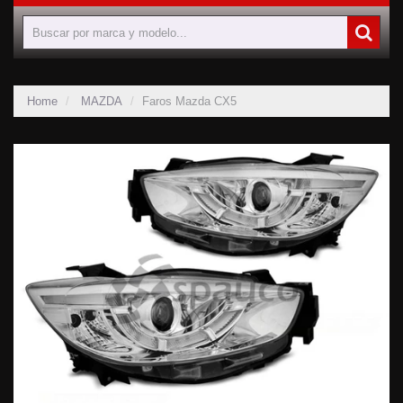
Home
MAZDA
Faros Mazda CX5