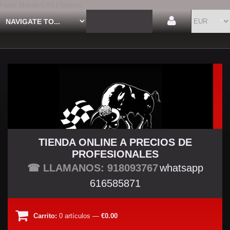
Faros Mazda CX5 | Spauco
TIENDA ONLINE A PRECIOS DE
PROFESIONALES
TU TIENDA TUNING
☎ LLAMANOS: 918093767
whatsapp
616585871
Carrito:
0
artículos
—
€0.00