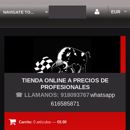
Accesorios Tunning y Recambios Citroen | Spauco
EUR
TIENDA ONLINE A PRECIOS DE
PROFESIONALES
TU TIENDA TUNING
☎ LLAMANOS: 918093767
whatsapp
616585871
Carrito:
0
artículos
—
€0.00