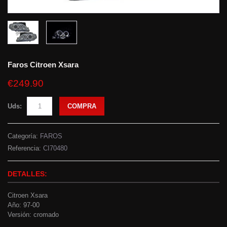
Faros Citroen Xsara
€249.90
Uds:
COMPRA
Categoría:
FAROS
Referencia:
CI70480
DETALLES:
Citroen Xsara
Año: 97-00
Versión: cromado