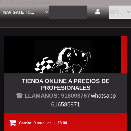
Faros Citroen Xsara | Spauco
TIENDA ONLINE A PRECIOS DE
PROFESIONALES
TU TIENDA TUNING
☎ LLAMANOS: 918093767
whatsapp
616585871
Carrito:
0
artículos
—
€0.00