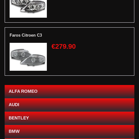
Faros Citroen C3
€279.90
ALFA ROMEO
AUDI
BENTLEY
BMW