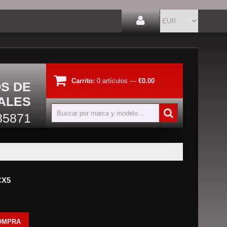
Carrito:
0
artículos
—
€0.00
OS DE
ALES
85871
CX5
OMPRA