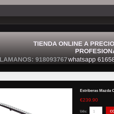
TIENDA ONLINE A PRECI
PROFESION
LAMANOS: 918093767
whatsapp 6165
Estriberas Mazda 
€239.90
Uds:
C