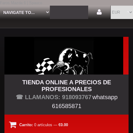
Faros Mazda 6 | Spauco
TIENDA ONLINE A PRECIOS DE
PROFESIONALES
TU TIENDA TUNING
☎ LLAMANOS: 918093767
whatsapp
616585871
Carrito:
0
artículos
—
€0.00