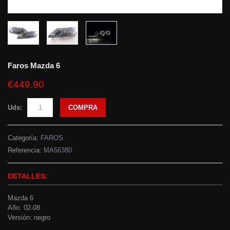
Faros Mazda 6
€449.90
Uds:
COMPRA
Categoría:
FAROS
Referencia:
MA56380
DETALLES:
Mazda 6
Año: 02-08
Versión: negro