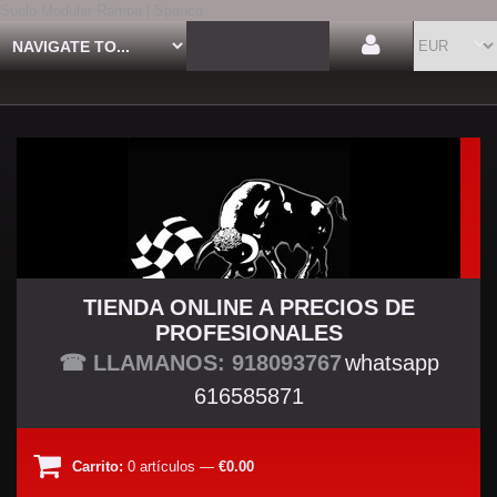
Suelo Modular Rampa | Spauco
TIENDA ONLINE A PRECIOS DE
PROFESIONALES
TU TIENDA TUNING
☎ LLAMANOS: 918093767
whatsapp
616585871
Carrito:
0
artículos
—
€0.00