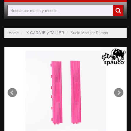
Home
X GARAJE y TALLER
Suelo Modular Rampa