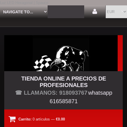
Luz LED Hexagonal | Spauco
TIENDA ONLINE A PRECIOS DE
PROFESIONALES
TU TIENDA TUNING
☎ LLAMANOS: 918093767
whatsapp
616585871
Carrito:
0
artículos
—
€0.00