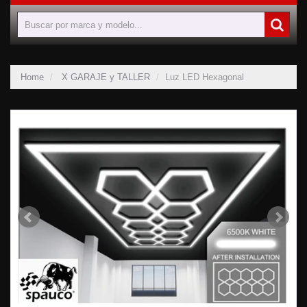
Home
X GARAJE y TALLER
Luz LED Hexagonal