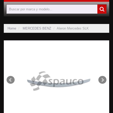
Home
MERCEDES BENZ
Aleron Mercedes SLK