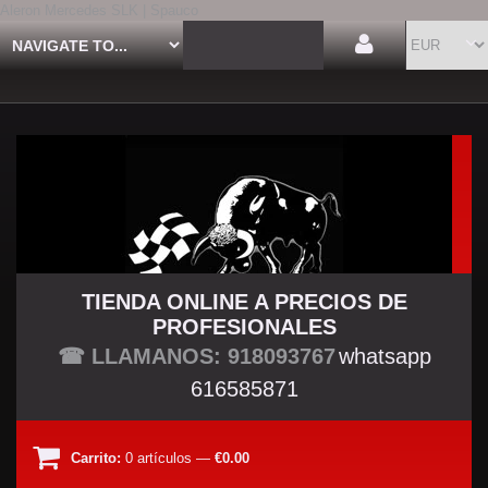
Aleron Mercedes SLK | Spauco
TIENDA ONLINE A PRECIOS DE
PROFESIONALES
TU TIENDA TUNING
☎ LLAMANOS: 918093767
whatsapp
616585871
Carrito:
0
artículos
—
€0.00