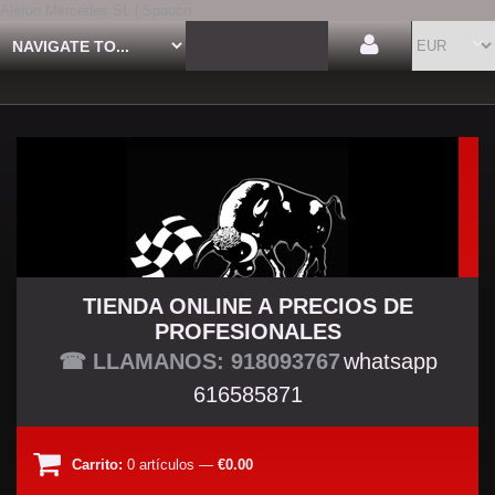
Aleron Mercedes SL | Spauco
TIENDA ONLINE A PRECIOS DE
PROFESIONALES
TU TIENDA TUNING
☎ LLAMANOS: 918093767
whatsapp
616585871
Carrito:
0
artículos
—
€0.00