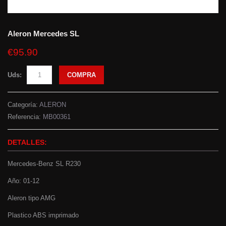
Aleron Mercedes SL
€95.90
Uds:
COMPRA
Categoría:
ALERON
Referencia:
MB00361
DETALLES:
Mercedes-Benz SL R230
Año: 01-12
Aleron tipo AMG
Plastico ABS imprimado