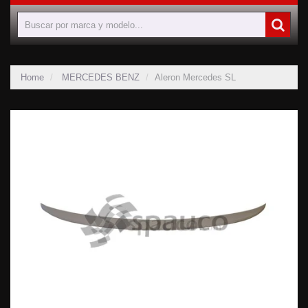
Home
MERCEDES BENZ
Aleron Mercedes SL