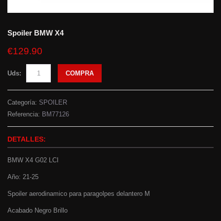
Spoiler BMW X4
€129.90
Uds:
COMPRA
Categoría:
SPOILER
Referencia:
BM77126
DETALLES:
BMW X4 G02 LCI
Año: 21-25
Spoiler aerodinamico para paragolpes delantero M
Acabado Negro Brillo