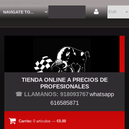
Spoiler BMW X4 | Spauco
TIENDA ONLINE A PRECIOS DE
PROFESIONALES
TU TIENDA TUNING
☎ LLAMANOS: 918093767
whatsapp
616585871
Carrito:
0
artículos
—
€0.00