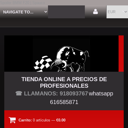
Spoiler BMW F20 | Spauco
TIENDA ONLINE A PRECIOS DE
PROFESIONALES
TU TIENDA TUNING
☎ LLAMANOS: 918093767
whatsapp
616585871
Carrito:
0
artículos
—
€0.00