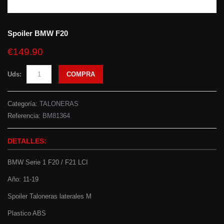
Spoiler BMW F20
€149.90
Uds:
COMPRA
Categoría:
TALONERAS
Referencia:
BM81364
DETALLES:
BMW Serie 1 F20 / F21 LCI
Año: 11-19
Spoiler Taloneras laterales M
Plastico ABS