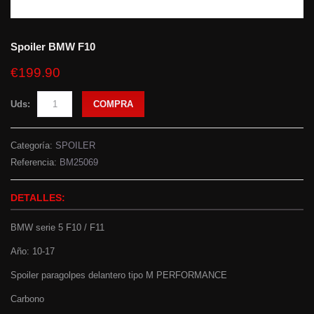
Spoiler BMW F10
€199.90
Uds:
COMPRA
Categoría:
SPOILER
Referencia:
BM25069
DETALLES:
BMW serie 5 F10 / F11
Año: 10-17
Spoiler paragolpes delantero tipo M PERFORMANCE
Carbono