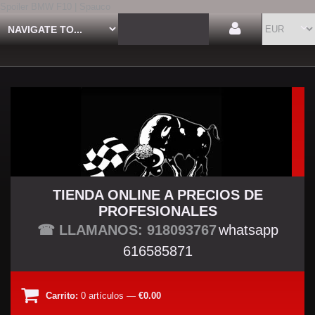
Spoiler BMW F10 | Spauco
TIENDA ONLINE A PRECIOS DE
PROFESIONALES
TU TIENDA TUNING
☎ LLAMANOS: 918093767
whatsapp
616585871
Carrito:
0
artículos
—
€0.00