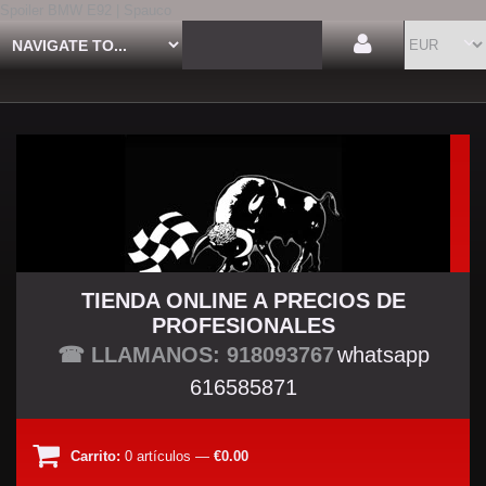
Spoiler BMW E92 | Spauco
TIENDA ONLINE A PRECIOS DE
PROFESIONALES
TU TIENDA TUNING
☎ LLAMANOS: 918093767
whatsapp
616585871
Carrito:
0
artículos
—
€0.00