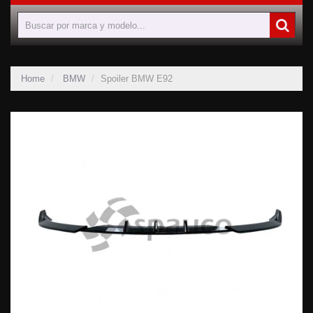
Home
BMW
Spoiler BMW E92