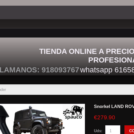
TIENDA ONLINE A PRECI
PROFESION
LAMANOS: 918093767
whatsapp 6165
der
Snorkel LAND ROV
€279.90
Uds:
C