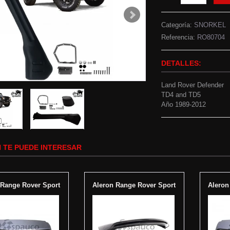
Categoría:
SNORKEL
Referencia:
RO80704
DETALLES:
Land Rover Defender
TD4 and TD5
Año 1989-2012
 TE PUEDE INTERESAR
 Range Rover Sport
Aleron Range Rover Sport
Aleron