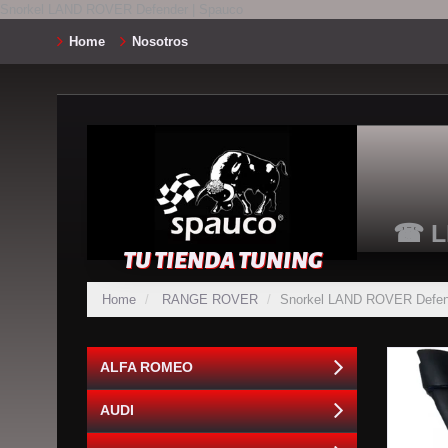
Snorkel LAND ROVER Defender | Spauco
Home
Nosotros
☎ L
TU TIENDA TUNING
Home
RANGE ROVER
Snorkel LAND ROVER Defen
ALFA ROMEO
AUDI