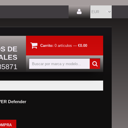
Carrito:
0
artículos
—
€0.00
OS DE
ALES
85871
ER Defender
OMPRA