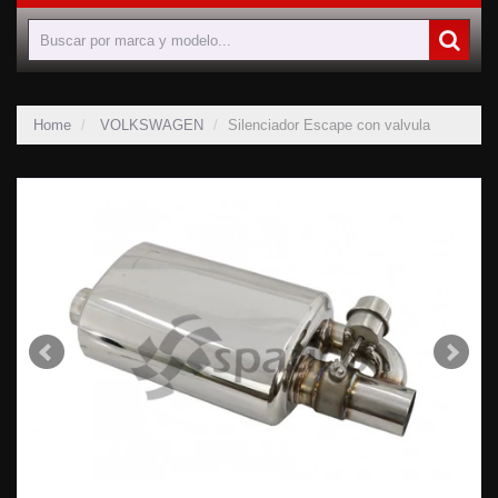
Home
VOLKSWAGEN
Silenciador Escape con valvula