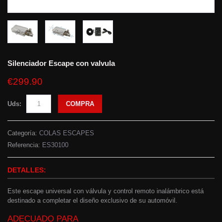
Silenciador Escape con valvula
€299.90
Uds:
COMPRA
Categoría:
COLAS ESCAPES
Referencia:
ES30100
DETALLES:
Este escape universal con válvula y control remoto inalámbrico está
destinado a completar el diseño exclusivo de su automóvil.
ADECUADO PARA