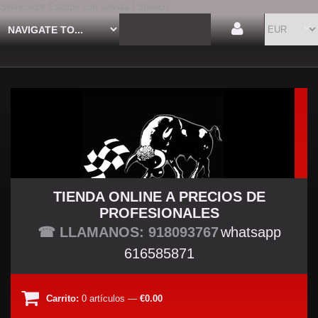
Silenciador Escape con valvula | Spauco
TIENDA ONLINE A PRECIOS DE
PROFESIONALES
TU TIENDA TUNING
☎ LLAMANOS: 918093767
whatsapp
616585871
Carrito:
0
artículos
—
€0.00