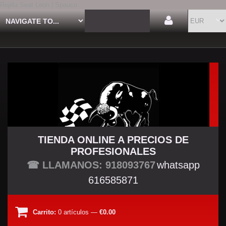
Rejilla Seat Leon | Spauco
TIENDA ONLINE A PRECIOS DE
PROFESIONALES
TU TIENDA TUNING
☎ LLAMANOS: 918093767
whatsapp
616585871
Carrito:
0
artículos
—
€0.00