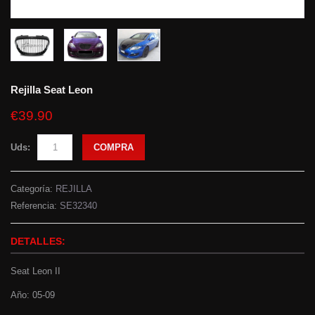
Rejilla Seat Leon
€39.90
Uds:
COMPRA
Categoría:
REJILLA
Referencia:
SE32340
DETALLES:
Seat Leon II
Año: 05-09