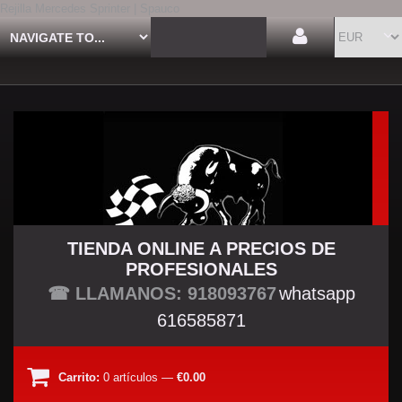
Rejilla Mercedes Sprinter | Spauco
TIENDA ONLINE A PRECIOS DE
PROFESIONALES
TU TIENDA TUNING
☎ LLAMANOS: 918093767
whatsapp
616585871
Carrito:
0
artículos
—
€0.00