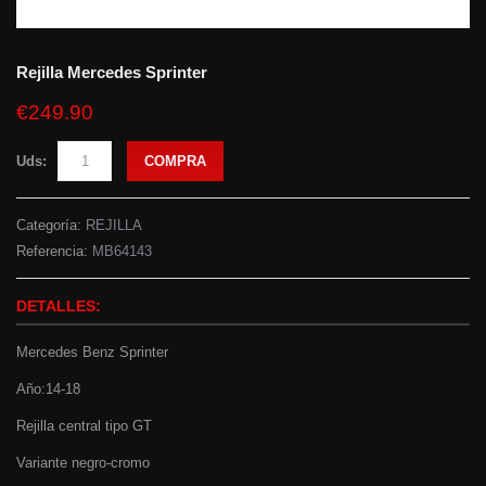
Rejilla Mercedes Sprinter
€249.90
Uds:
COMPRA
Categoría:
REJILLA
Referencia:
MB64143
DETALLES:
Mercedes Benz Sprinter
Año:14-18
Rejilla central tipo GT
Variante negro-cromo