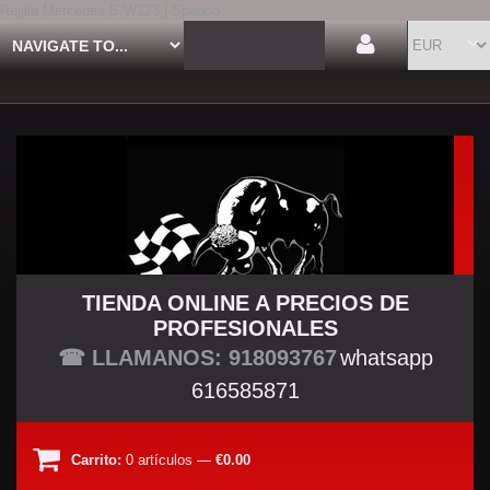
Rejilla Mercedes S W223 | Spauco
TIENDA ONLINE A PRECIOS DE
PROFESIONALES
TU TIENDA TUNING
☎ LLAMANOS: 918093767
whatsapp
616585871
Carrito:
0
artículos
—
€0.00