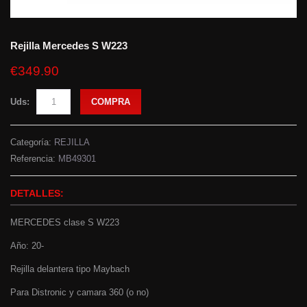
Rejilla Mercedes S W223
€349.90
Uds:
COMPRA
Categoría:
REJILLA
Referencia:
MB49301
DETALLES:
MERCEDES clase S W223
Año: 20-
Rejilla delantera tipo Maybach
Para Distronic y camara 360 (o no)