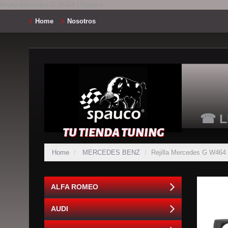
Rejilla Mercedes G W464 | Spauco
Home
Nosotros
☎ L
TU TIENDA TUNING
Home
MERCEDES BENZ
Rejilla Mercedes G W464
ALFA ROMEO
AUDI