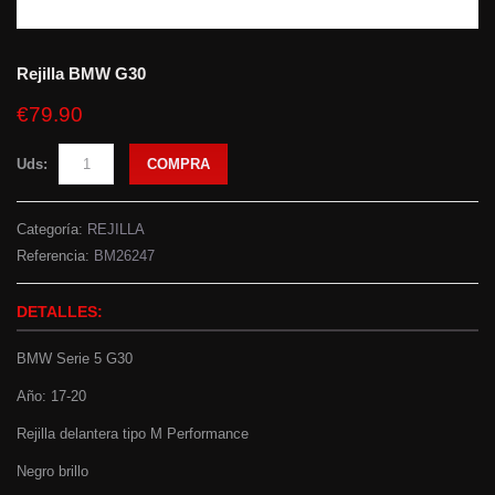
Rejilla BMW G30
€79.90
Uds:
COMPRA
Categoría:
REJILLA
Referencia:
BM26247
DETALLES:
BMW Serie 5 G30
Año: 17-20
Rejilla delantera tipo M Performance
Negro brillo