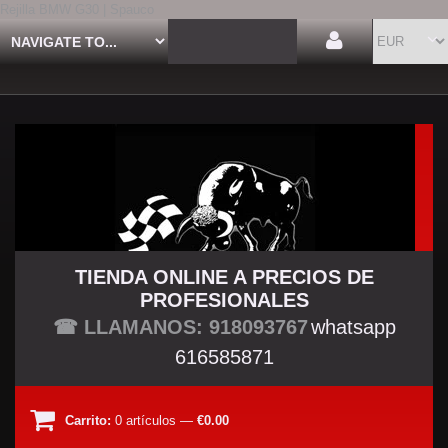
Rejilla BMW G30 | Spauco
TIENDA ONLINE A PRECIOS DE
PROFESIONALES
TU TIENDA TUNING
☎ LLAMANOS: 918093767
whatsapp
616585871
Carrito:
0
artículos
—
€0.00