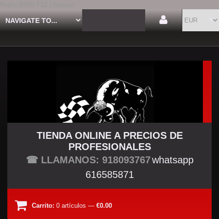
Rejilla BMW F12 | Spauco
TIENDA ONLINE A PRECIOS DE
PROFESIONALES
TU TIENDA TUNING
☎ LLAMANOS: 918093767
whatsapp
616585871
Carrito:
0
artículos
—
€0.00