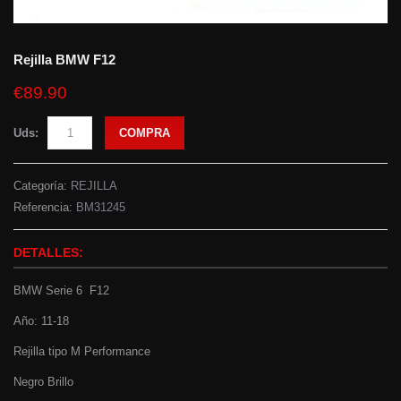
Rejilla BMW F12
€89.90
Uds:
COMPRA
Categoría:
REJILLA
Referencia:
BM31245
DETALLES:
BMW Serie 6 F12
Año: 11-18
Rejilla tipo M Performance
Negro Brillo