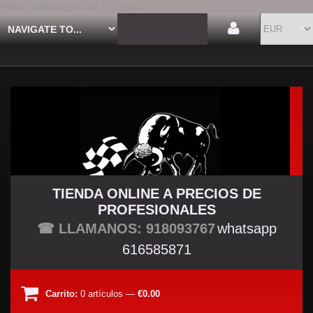
Pilotos Volkswagen Golf IV | Spauco
TIENDA ONLINE A PRECIOS DE
PROFESIONALES
TU TIENDA TUNING
☎ LLAMANOS: 918093767
whatsapp
616585871
Carrito:
0
artículos
—
€0.00