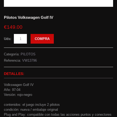
Pilotos Volkswagen Golf IV
€149.00
Uds:
COMPRA
Categoría:
PILOTOS
Referencia:
VW13796
DETALLES:
Volkswagen Golf IV
Año: 97-04
Versión: rojo-negro
contenidos: el juego incluye 2 pilotos
condición: nueva / embalaje original
Plug and Play: compatible con todas las acciones puntos y conectores