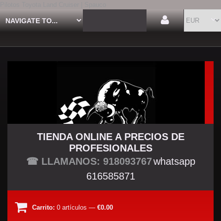
Pilotos Toyota Land Cruiser | Spauco
TIENDA ONLINE A PRECIOS DE
PROFESIONALES
TU TIENDA TUNING
☎ LLAMANOS: 918093767
whatsapp
616585871
Carrito:
0
artículos
—
€0.00