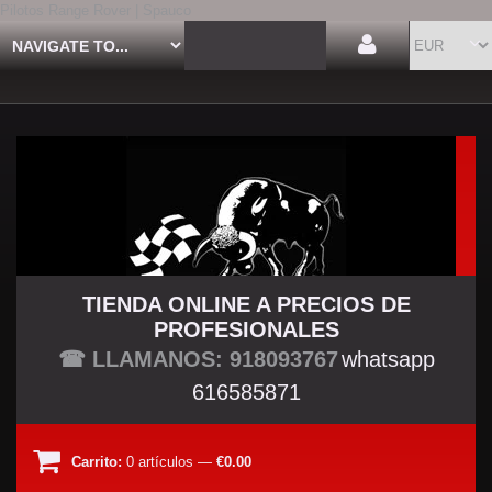
Pilotos Range Rover | Spauco
TIENDA ONLINE A PRECIOS DE
PROFESIONALES
TU TIENDA TUNING
☎ LLAMANOS: 918093767
whatsapp
616585871
Carrito:
0
artículos
—
€0.00