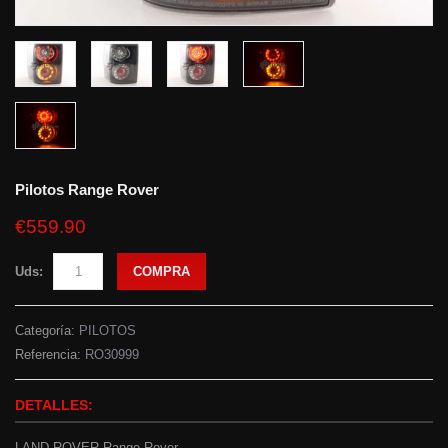
Pilotos Range Rover
€559.90
Uds:
COMPRA
Categoría:
PILOTOS
Referencia:
RO30999
DETALLES:
LAND ROVER Range Rover