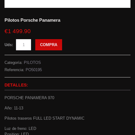
Pilotos Porsche Panamera
€1 499.90
Uds:
COMPRA
Categoría:
PILOTOS
Referencia:
PO50195
DETALLES:
PORSCHE PANAMERA 970
Año: 11-13
Pilotos traseros FULL LED START DYNAMIC
Luz de freno: LED
Position: LED