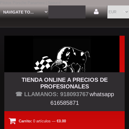
Pilotos Porsche Panamera | Spauco
TIENDA ONLINE A PRECIOS DE
PROFESIONALES
TU TIENDA TUNING
☎ LLAMANOS: 918093767
whatsapp
616585871
Carrito:
0
artículos
—
€0.00