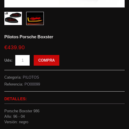
Pilotos Porsche Boxster
€439.90
Uds:
COMPRA
Categoría:
PILOTOS
Referencia:
PO00099
DETALLES:
Porsche Boxster 986
Año: 96 - 04
Versión: negro