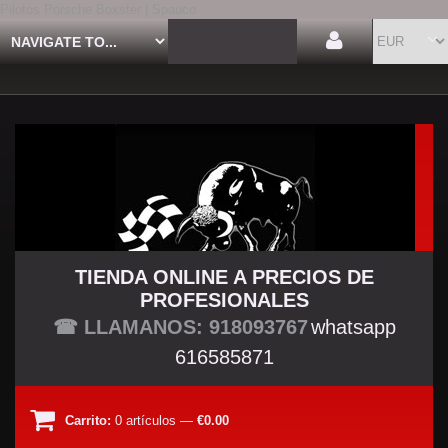
Pilotos Porsche Boxster | Spauco
TIENDA ONLINE A PRECIOS DE
PROFESIONALES
TU TIENDA TUNING
☎ LLAMANOS: 918093767
whatsapp
616585871
Carrito:
0
artículos
—
€0.00