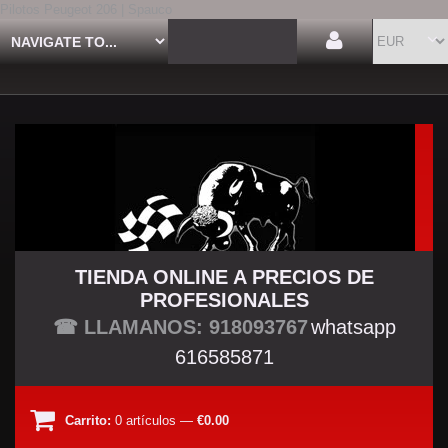
Pilotos Peugeot 206 | Spauco
TIENDA ONLINE A PRECIOS DE
PROFESIONALES
TU TIENDA TUNING
☎ LLAMANOS: 918093767
whatsapp
616585871
Carrito:
0
artículos
—
€0.00