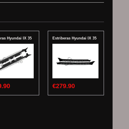
eras Hyundai IX 35
Estriberas Hyundai IX 35
9.90
€279.90