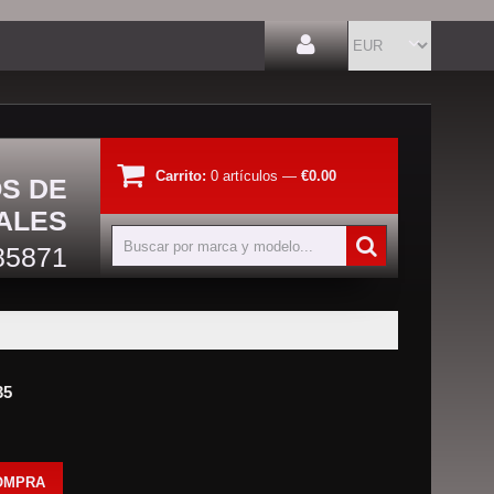
Carrito:
0
artículos
—
€0.00
OS DE
ALES
85871
35
OMPRA