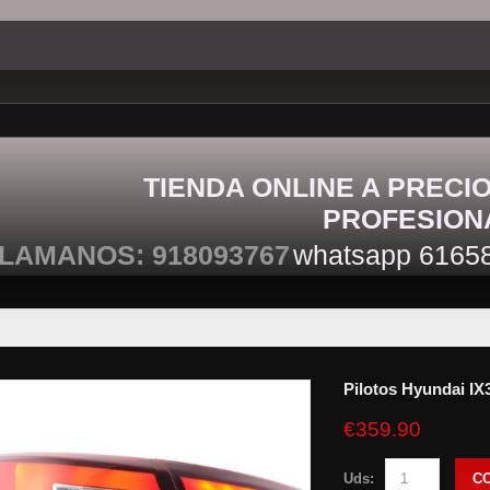
TIENDA ONLINE A PRECI
PROFESION
LAMANOS: 918093767
whatsapp 6165
Pilotos Hyundai IX
€359.90
Uds:
C