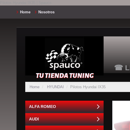
Pilotos Hyundai IX35 | Spauco
Home
Nosotros
☎ L
TU TIENDA TUNING
Home
HYUNDAI
Pilotos Hyundai IX35
ALFA ROMEO
AUDI