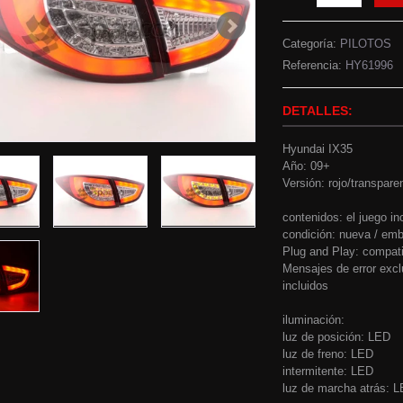
Categoría:
PILOTOS
Referencia:
HY61996
DETALLES:
Hyundai IX35
Año: 09+
Versión: rojo/transpare
contenidos: el juego in
condición: nueva / emba
Plug and Play: compati
Mensajes de error excl
incluidos
iluminación:
luz de posición: LED
luz de freno: LED
intermitente: LED
luz de marcha atrás: 