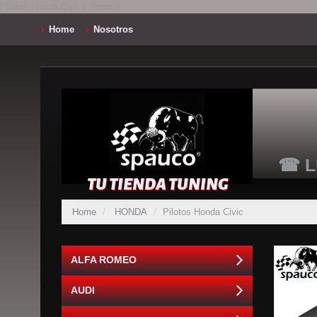
Pilotos Honda Civic | Spauco
Home
Nosotros
☎ L
TU TIENDA TUNING
Home
HONDA
Pilotos Honda Civic
ALFA ROMEO
AUDI