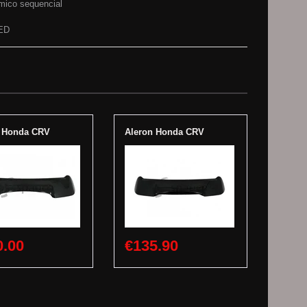
mico sequencial
LED
n Honda CRV
Aleron Honda CRV
0.00
€135.90