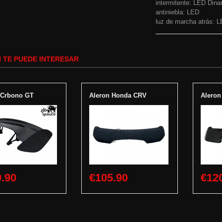
intermitente: LED Dina
antiniebla: LED
luz de marcha atrás: 
 TE PUEDE INTERESAR
 Crbono GT
Aleron Honda CRV
Alero
.90
€105.90
€12