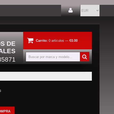
Carrito:
0
artículos
—
€0.00
OS DE
ALES
85871
c
OMPRA