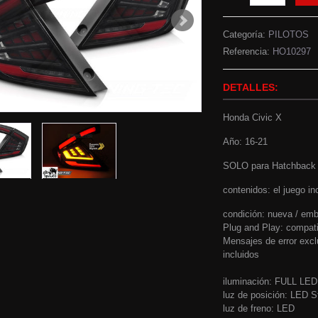
Categoría:
PILOTOS
Referencia:
HO10297
DETALLES:
Honda Civic X
Año: 16-21
SOLO para Hatchback
contenidos: el juego in
condición: nueva / emba
Plug and Play: compati
Mensajes de error excl
incluidos
iluminación: FULL LED
luz de posición: LED 
luz de freno: LED