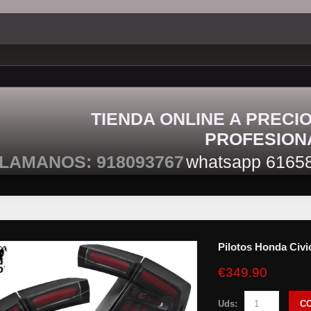
TIENDA ONLINE A PRECI
PROFESION
LAMANOS: 918093767
whatsapp 6165
Pilotos Honda Civi
€349.90
Uds:
C