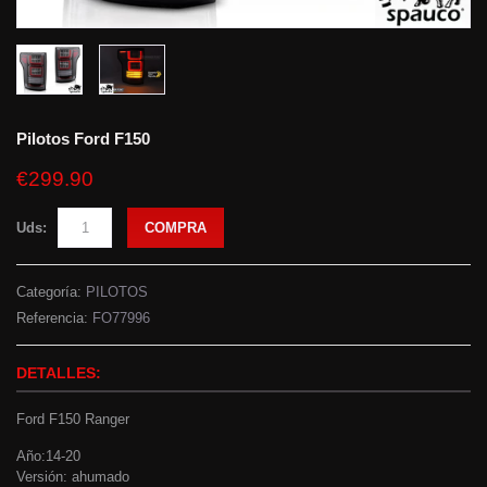
Pilotos Ford F150
€299.90
Uds:
COMPRA
Categoría:
PILOTOS
Referencia:
FO77996
DETALLES:
Ford F150 Ranger
Año:14-20
Versión: ahumado