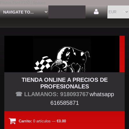
Pilotos Ford F150 | Spauco
TIENDA ONLINE A PRECIOS DE
PROFESIONALES
TU TIENDA TUNING
☎ LLAMANOS: 918093767
whatsapp
616585871
Carrito:
0
artículos
—
€0.00