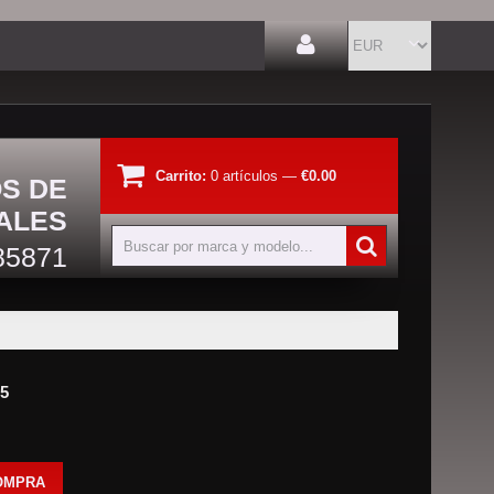
Carrito:
0
artículos
—
€0.00
OS DE
ALES
85871
15
OMPRA