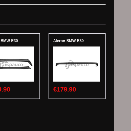
n BMW E30
Aleron BMW E30
9.90
€179.90