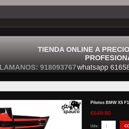
TIENDA ONLINE A PRECI
PROFESION
LAMANOS: 918093767
whatsapp 6165
Pilotos BMW X5 F
€649.90
Uds:
C