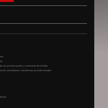
otos
nal
odas las acciones puntos y conectores de montaje
s los controladores / resistencias ya están incluidos
encial