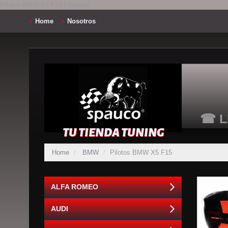
Pilotos BMW X5 F15 | Spauco
Home
Nosotros
☎ L
TU TIENDA TUNING
Home
BMW
Pilotos BMW X5 F15
ALFA ROMEO
AUDI