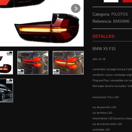
Categoría:
PILOTOS
Referencia:
BM93996
DETALLES:
BMW X5 F15
Año: 13-18
contenidos: el juego incluye 4 pil
condición: nueva / embalaje origi
Plug and Play: compatible con t
Mensajes de error excluidos: Todo
iluminación: FULL LED
luz de posición: LED
luz de freno: LED
intermitente: LED Dynamico Sequ
luz de marcha atrás: LED
antiniebla: LED