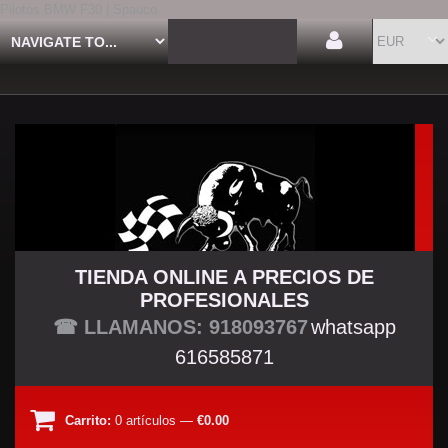
Pilotos BMW F30 | Spauco
TIENDA ONLINE A PRECIOS DE
PROFESIONALES
TU TIENDA TUNING
☎ LLAMANOS: 918093767
whatsapp
616585871
Carrito:
0
artículos
—
€0.00