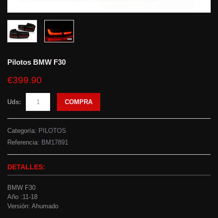
Pilotos BMW F30
€399.90
Uds:
COMPRA
Categoría:
PILOTOS
Referencia:
BM17891
DETALLES:
BMW F30
Año :11-18
Versión: Ahumado