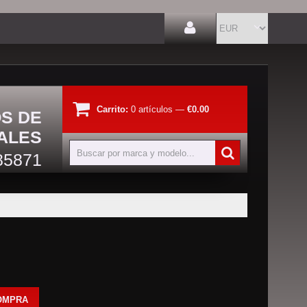
Carrito:
0
artículos
—
€0.00
OS DE
ALES
85871
OMPRA