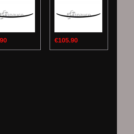
.90
€105.90