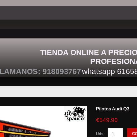
TIENDA ONLINE A PRECI
PROFESION
LAMANOS: 918093767
whatsapp 6165
Pilotos Audi Q3
€549.90
Uds:
C