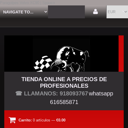
Paragolpes Volvo XC90 | Spauco
TIENDA ONLINE A PRECIOS DE
PROFESIONALES
TU TIENDA TUNING
☎ LLAMANOS: 918093767
whatsapp
616585871
Carrito:
0
artículos
—
€0.00