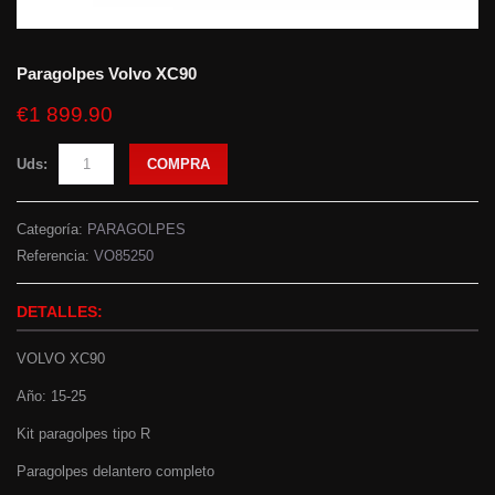
Paragolpes Volvo XC90
€1 899.90
Uds:
COMPRA
Categoría:
PARAGOLPES
Referencia:
VO85250
DETALLES:
VOLVO XC90
Año: 15-25
Kit paragolpes tipo R
Paragolpes delantero completo