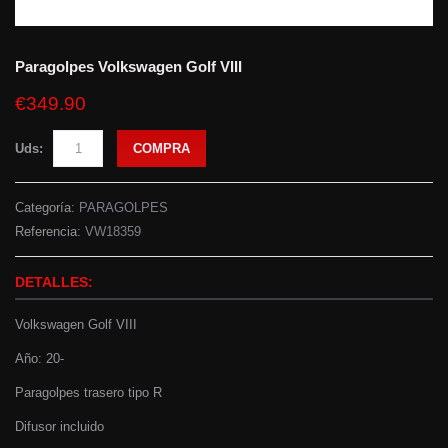
Paragolpes Volkswagen Golf VIII
€349.90
Uds:
COMPRA
Categoría:
PARAGOLPES
Referencia:
VW18359
DETALLES:
Volkswagen Golf VIII
Año: 20-
Paragolpes trasero tipo R
Difusor incluido