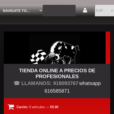
Paragolpes Volkswagen Golf VIII | Spauco
TIENDA ONLINE A PRECIOS DE
PROFESIONALES
TU TIENDA TUNING
☎ LLAMANOS: 918093767
whatsapp
616585871
Carrito:
0
artículos
—
€0.00