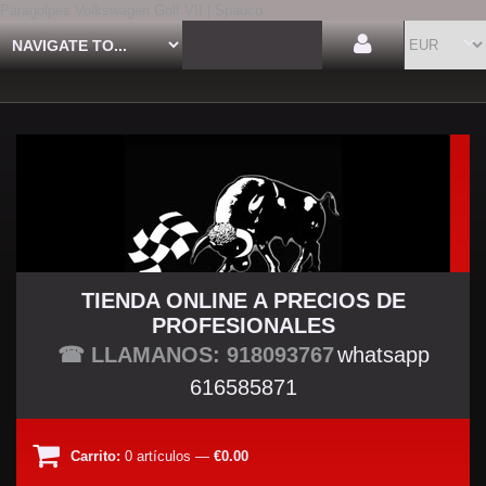
Paragolpes Volkswagen Golf VII | Spauco
TIENDA ONLINE A PRECIOS DE
PROFESIONALES
TU TIENDA TUNING
☎ LLAMANOS: 918093767
whatsapp
616585871
Carrito:
0
artículos
—
€0.00