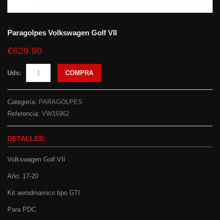
Paragolpes Volkswagen Golf VII
€629.90
Uds:
COMPRA
Categoría:
PARAGOLPES
Referencia:
VW16962
DETALLES:
Volkswagen Golf VII
Año: 17-20
Kit aerodinamico tipo GTI
Para PDC