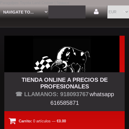
Paragolpes Toyota Land Cruiser | Spauco
TIENDA ONLINE A PRECIOS DE
PROFESIONALES
TU TIENDA TUNING
☎ LLAMANOS: 918093767
whatsapp
616585871
Carrito:
0
artículos
—
€0.00