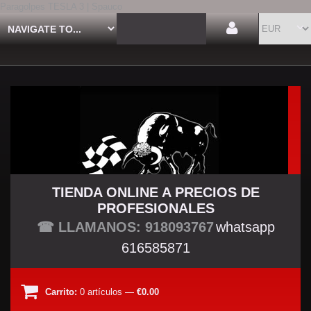
Paragolpes TESLA 3 | Spauco
TIENDA ONLINE A PRECIOS DE
PROFESIONALES
TU TIENDA TUNING
☎ LLAMANOS: 918093767
whatsapp
616585871
Carrito:
0
artículos
—
€0.00