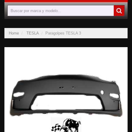
Home
TESLA
Paragolpes TESLA 3