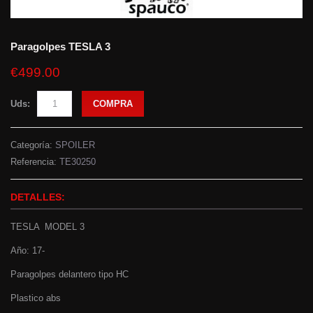
Paragolpes TESLA 3
€499.00
Uds:
COMPRA
Categoría:
SPOILER
Referencia:
TE30250
DETALLES:
TESLA MODEL 3
Año: 17-
Paragolpes delantero tipo HC
Plastico abs