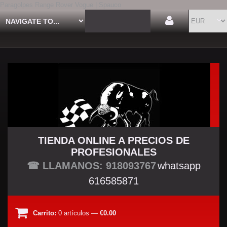
Paragolpes Range Rover Vogue | Spauco
TIENDA ONLINE A PRECIOS DE
PROFESIONALES
TU TIENDA TUNING
☎ LLAMANOS: 918093767
whatsapp
616585871
Carrito:
0
artículos
—
€0.00