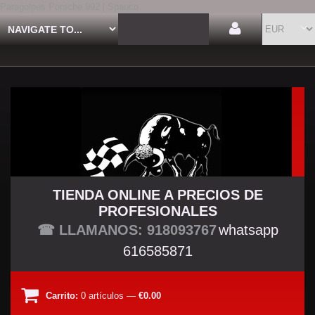
Paragolpes Porsche 992 | Spauco
TIENDA ONLINE A PRECIOS DE
PROFESIONALES
TU TIENDA TUNING
☎ LLAMANOS: 918093767
whatsapp
616585871
Carrito:
0
artículos
—
€0.00