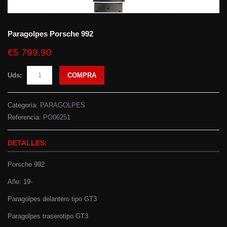
Paragolpes Porsche 992
€5 799.90
Uds:
COMPRA
Categoría:
PARAGOLPES
Referencia:
PO06251
DETALLES:
Porsche 992
Año: 19-
Paragolpes delantero tipo GT3
Paragolpes traserotipo GT3