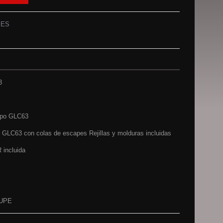
PES
3
tipo GLC63
o GLC63 con colas de escapes Rejillas y molduras incluidas
R incluida
OUPE