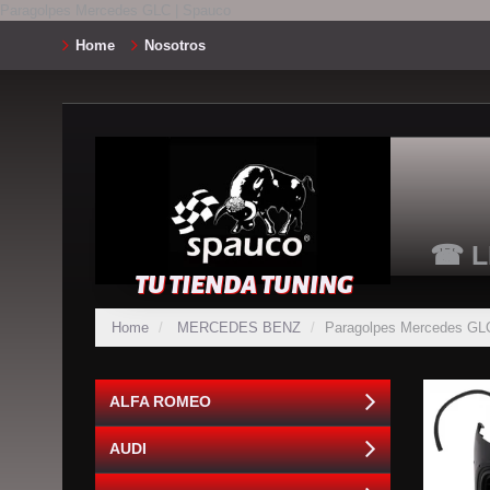
Paragolpes Mercedes GLC | Spauco
Home
Nosotros
☎ L
TU TIENDA TUNING
Home
MERCEDES BENZ
Paragolpes Mercedes GL
ALFA ROMEO
AUDI