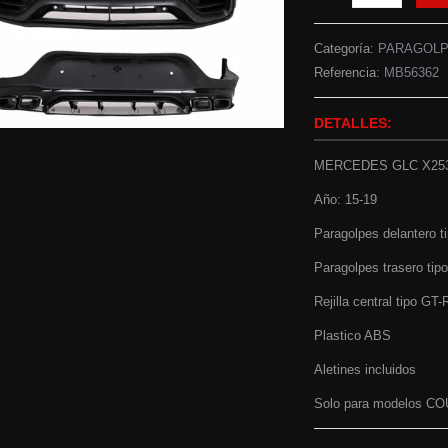
Categoría:
PARAGOL
Referencia:
MB56362
DETALLES:
MERCEDES GLC X25
Año: 15-19
Paragolpes delantero 
Paragolpes trasero tip
Rejilla central tipo GT-
Plastico ABS
Aletines incluidos
Solo para modelos C