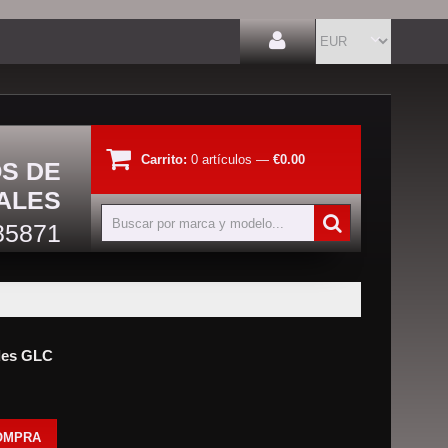
Carrito:
0
artículos
—
€0.00
OS DE
ALES
85871
des GLC
OMPRA