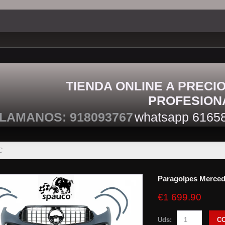
TIENDA ONLINE A PRECI
PROFESION
LAMANOS: 918093767
whatsapp 6165
C
Paragolpes Merce
€1 699.90
Uds:
C