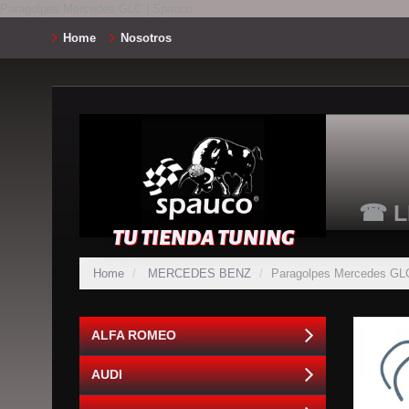
Paragolpes Mercedes GLC | Spauco
Home
Nosotros
☎ L
TU TIENDA TUNING
Home
MERCEDES BENZ
Paragolpes Mercedes GL
ALFA ROMEO
AUDI