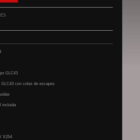
PES
4
tipo GLC43
po GLC43 con colas de escapes
luidas
R incluida
UV X254