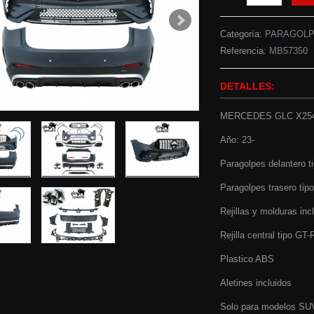
Categoría:
PARAGOL
Referencia:
MB57350
DETALLES:
MERCEDES GLC X25
Año: 23-
Paragolpes delantero 
Paragolpes trasero ti
Rejillas y molduras inc
Rejilla central tipo GT-
Plastico ABS
Aletines incluidos
Solo para modelos S