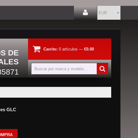
Carrito:
0
artículos
—
€0.00
OS DE
ALES
85871
des GLC
OMPRA