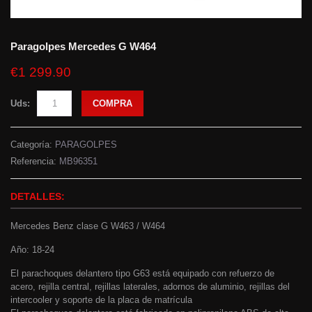
Paragolpes Mercedes G W464
€1 299.90
Uds:
COMPRA
Categoría:
PARAGOLPES
Referencia:
MB96351
DETALLES:
Mercedes Benz clase G W463 / W464
Año: 18-24
El parachoques delantero tipo G63 está equipado con refuerzo de
acero, rejilla central, rejillas laterales, adornos de aluminio, rejillas del
intercooler y soporte de la placa de matrícula