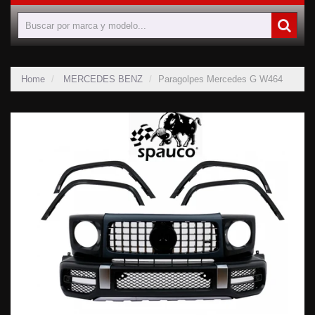
Home
MERCEDES BENZ
Paragolpes Mercedes G W464