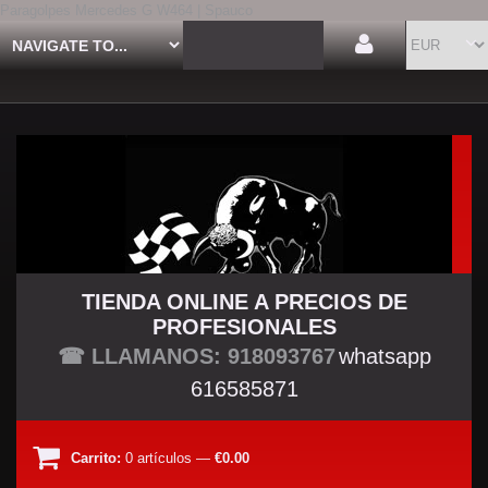
Paragolpes Mercedes G W464 | Spauco
TIENDA ONLINE A PRECIOS DE
PROFESIONALES
TU TIENDA TUNING
☎ LLAMANOS: 918093767
whatsapp
616585871
Carrito:
0
artículos
—
€0.00