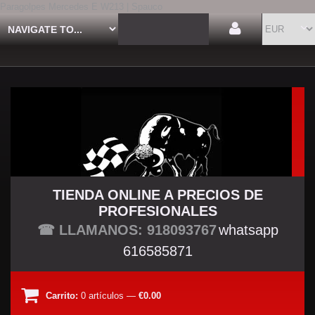
Paragolpes Mercedes E W213 | Spauco
TIENDA ONLINE A PRECIOS DE
PROFESIONALES
TU TIENDA TUNING
☎ LLAMANOS: 918093767
whatsapp
616585871
Carrito:
0
artículos
—
€0.00