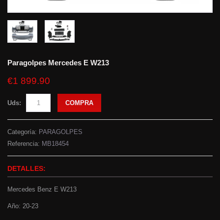
Paragolpes Mercedes E W213
€1 899.90
Uds:
COMPRA
Categoría:
PARAGOLPES
Referencia:
MB18454
DETALLES:
Mercedes Benz E W213
Año: 20-23