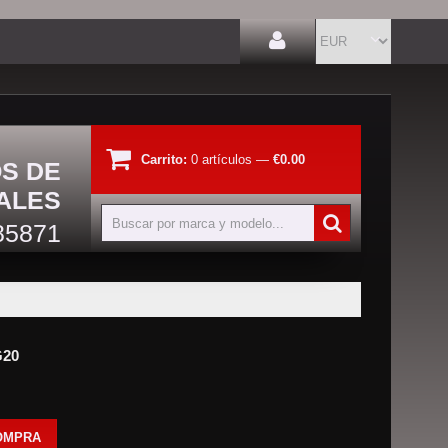
Carrito:
0
artículos
—
€0.00
OS DE
ALES
85871
G20
OMPRA