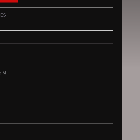
PES
po M