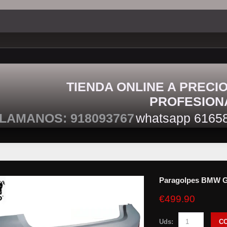
TIENDA ONLINE A PRECI
PROFESION
LAMANOS: 918093767
whatsapp 6165
Paragolpes BMW 
€499.90
Uds:
C