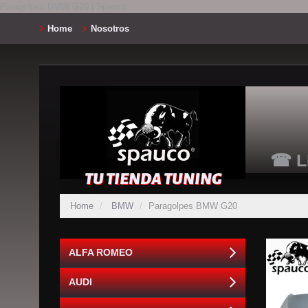
Paragolpes BMW G20 | Spauco
Home
Nosotros
☎ L
TU TIENDA TUNING
Home
BMW
Paragolpes BMW G20
ALFA ROMEO
AUDI