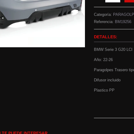
Categoría:
PARAGOL
Referencia:
BM19256
DETALLES:
BMW Serie 3 G20 LCI
Año: 22-26
Paragolpes Trasero ti
Difusor incluido
Plastico PP
 TE PUEDE INTERESAR