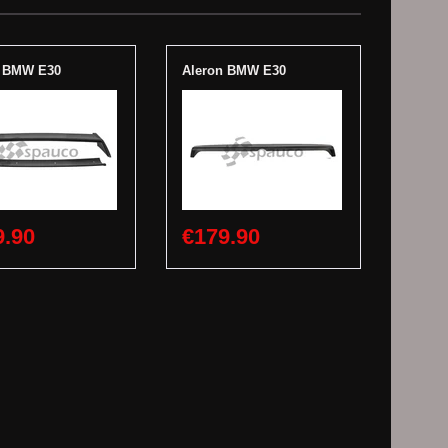
n BMW E30
Aleron BMW E30
9.90
€179.90