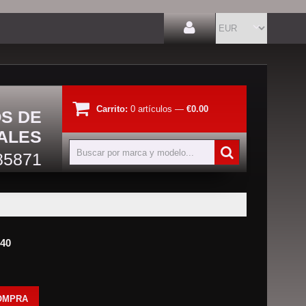
Carrito:
0
artículos
—
€0.00
OS DE
ALES
85871
40
OMPRA