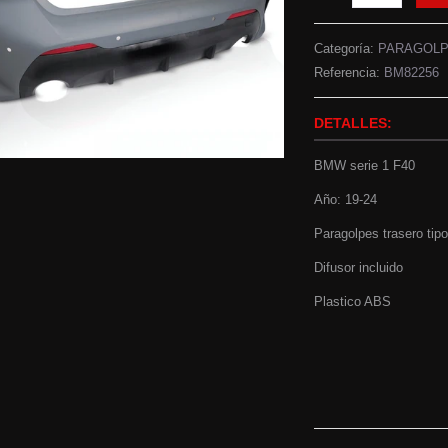
Categoría:
PARAGOL
Referencia:
BM82256
DETALLES:
BMW serie 1 F40
Año: 19-24
Paragolpes trasero tip
Difusor incluido
Plastico ABS