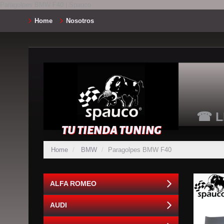
Paragolpes BMW F40 | Spauco
Home
Nosotros
☎ L
TU TIENDA TUNING
Home
BMW
Paragolpes BMW F40
ALFA ROMEO
AUDI