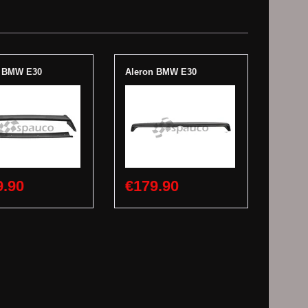
n BMW E30
Aleron BMW E30
9.90
€179.90