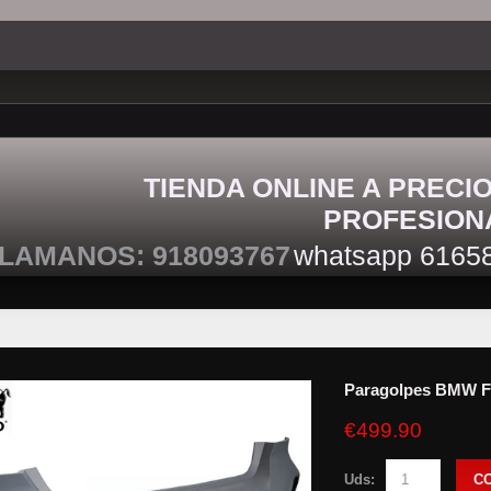
TIENDA ONLINE A PRECI
PROFESION
LAMANOS: 918093767
whatsapp 6165
Paragolpes BMW F
€499.90
Uds:
C