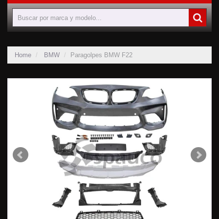
Home
BMW
Paragolpes BMW F22