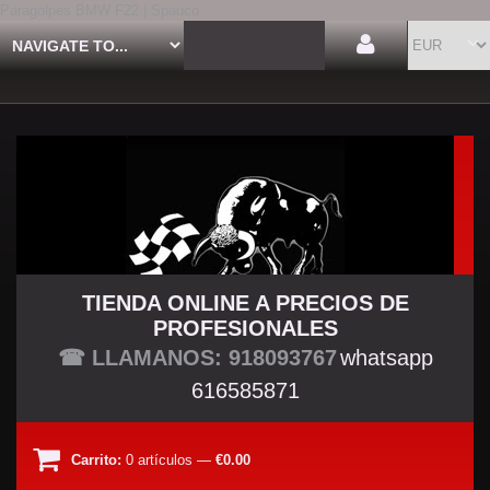
Paragolpes BMW F22 | Spauco
TIENDA ONLINE A PRECIOS DE
PROFESIONALES
TU TIENDA TUNING
☎ LLAMANOS: 918093767
whatsapp
616585871
Carrito:
0
artículos
—
€0.00