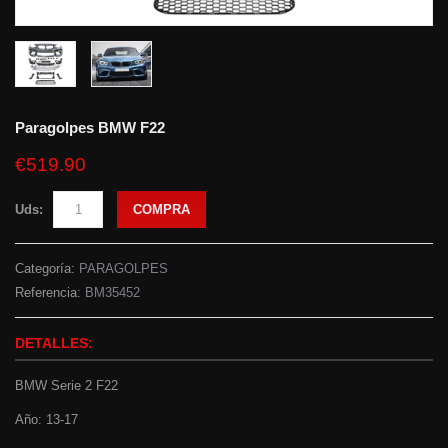
Paragolpes BMW F22
€519.90
Uds:
COMPRA
Categoría:
PARAGOLPES
Referencia:
BM35452
DETALLES:
BMW Serie 2 F22
Año: 13-17