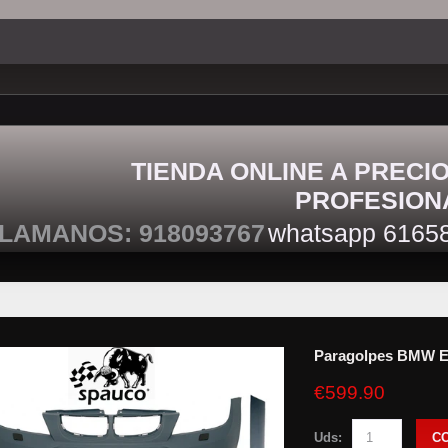
TIENDA ONLINE A PRECI
PROFESION
LAMANOS: 918093767
whatsapp 6165
Paragolpes BMW 
€599.90
Uds:
C