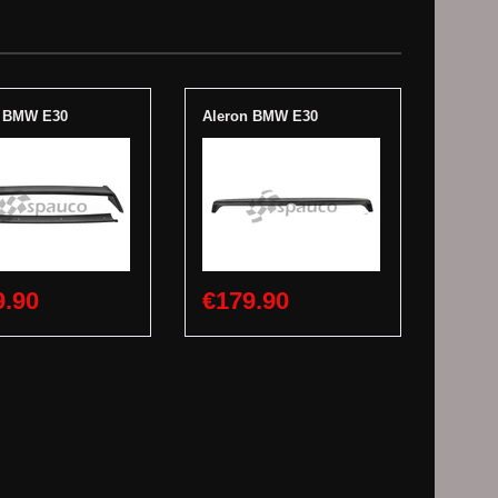
n BMW E30
Aleron BMW E30
9.90
€179.90