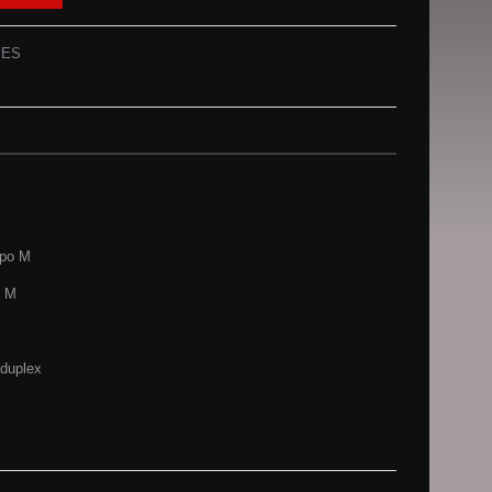
PES
ipo M
o M
duplex