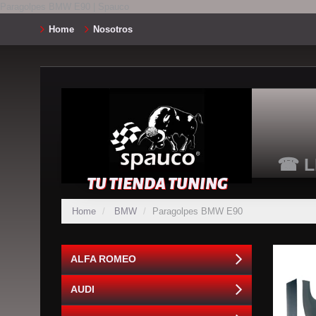
Paragolpes BMW E90 | Spauco
Home
Nosotros
☎ L
TU TIENDA TUNING
Home
BMW
Paragolpes BMW E90
ALFA ROMEO
AUDI