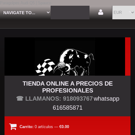
Paragolpes Audi Q5 | Spauco
TIENDA ONLINE A PRECIOS DE
PROFESIONALES
TU TIENDA TUNING
☎ LLAMANOS: 918093767
whatsapp
616585871
Carrito:
0
artículos
—
€0.00