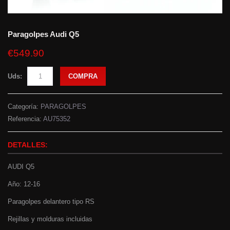
Paragolpes Audi Q5
€549.90
Uds:
COMPRA
Categoría:
PARAGOLPES
Referencia:
AU75352
DETALLES:
AUDI Q5
Año: 12-16
Paragolpes delantero tipo RS
Rejillas y molduras incluidas