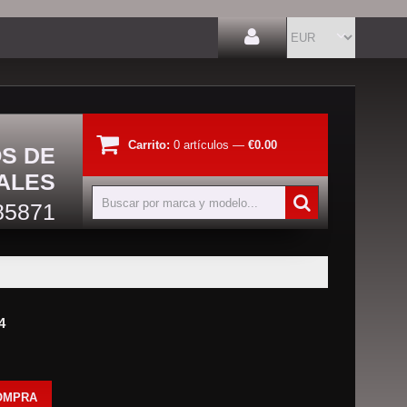
Carrito:
0
artículos
—
€0.00
OS DE
ALES
85871
4
OMPRA