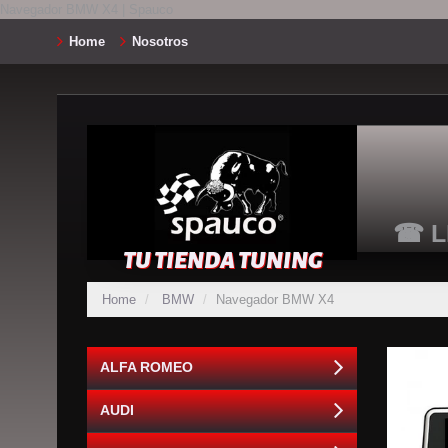
Navegador BMW X4 | Spauco
Home
Nosotros
☎ L
TU TIENDA TUNING
Home
BMW
Navegador BMW X4
ALFA ROMEO
AUDI