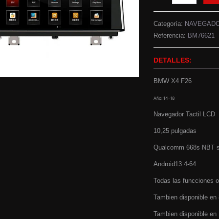
Categoría:
NAVEGAD
Referencia:
BM76621
DETALLES:
BMW X4 F26
Año: 14-18
Navegador Tactil LCD
10,25 pulgadas
Qualcomm 668s NBT 
Android13 4-64
Todas las funcciones o
Tambien disponible en 
Tambien disponible en 