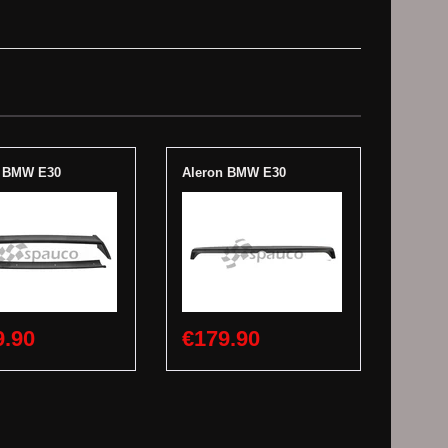
n BMW E30
Aleron BMW E30
9.90
€179.90