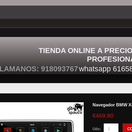
TIENDA ONLINE A PRECI
PROFESION
LAMANOS: 918093767
whatsapp 6165
Navegador BMW X
€469.90
Uds:
C